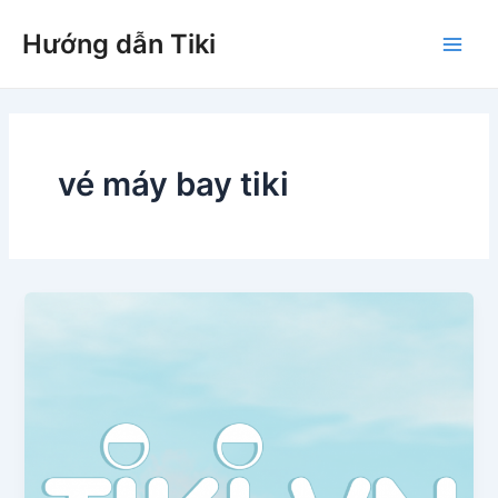
Nhảy
Hướng dẫn Tiki
tới
Main
nội
dung
Men
vé máy bay tiki