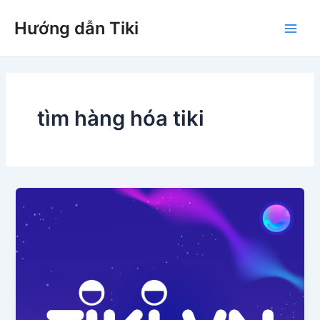
Nhảy
Hướng dẫn Tiki
tới
Main
nội
dung
Men
tìm hàng hóa tiki