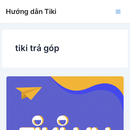
Nhảy
Hướng dẫn Tiki
tới
Main
nội
dung
Men
tiki trả góp