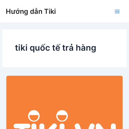
Nhảy
Hướng dẫn Tiki
tới
Main
nội
dung
Men
tiki quốc tế trả hàng