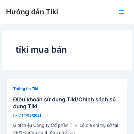
Nhảy
Hướng dẫn Tiki
tới
Main
nội
dung
Men
tiki mua bán
Thông tin Tiki
Điều khoản sử dụng Tiki/Chính sách sử
dụng Tiki
tiki
/
14/03/2021
Giới thiệu Công ty Cổ phần Ti Ki có địa chỉ trụ sở tại
29/1 Đường số 4, Khu phố […]