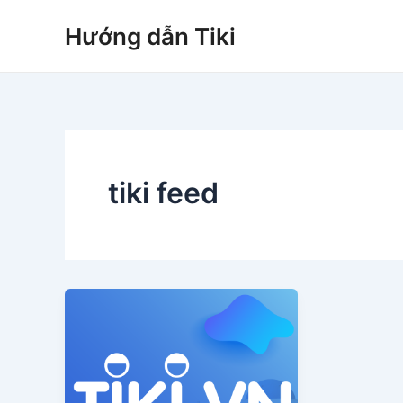
Nhảy
Hướng dẫn Tiki
tới
nội
dung
tiki feed