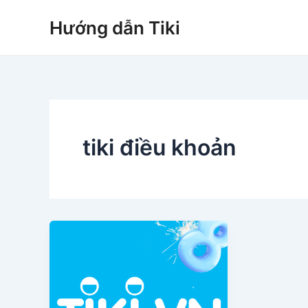
Nhảy
Hướng dẫn Tiki
tới
nội
dung
tiki điều khoản