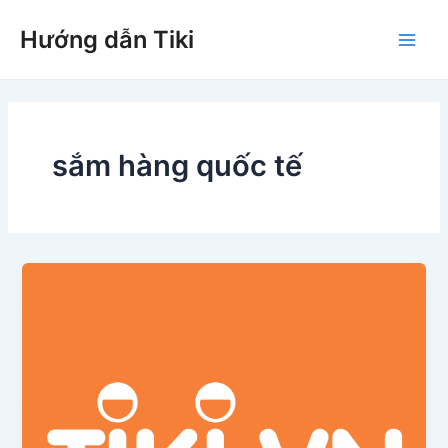
Nhảy
Hướng dẫn Tiki
tới
Main
nội
dung
Men
sắm hàng quốc tế