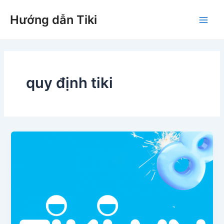
Nhảy
Hướng dẫn Tiki
tới
Main
nội
dung
Men
quy định tiki