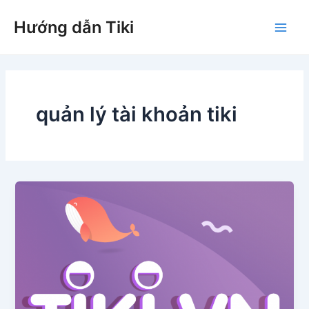
Nhảy
Hướng dẫn Tiki
tới
Main
nội
dung
Men
quản lý tài khoản tiki