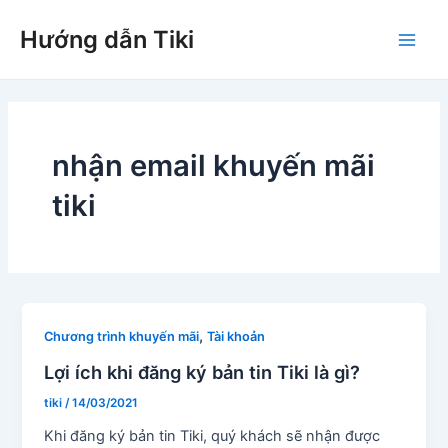
Nhảy
Hướng dẫn Tiki
tới
Main
nội
dung
Men
nhận email khuyến mãi
tiki
,
Chương trình khuyến mãi
Tài khoản
Lợi ích khi đăng ký bản tin Tiki là gì?
tiki
/
14/03/2021
Khi đăng ký bản tin Tiki, quý khách sẽ nhận được