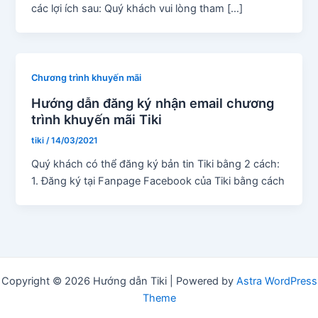
các lợi ích sau: Quý khách vui lòng tham […]
Chương trình khuyến mãi
Hướng dẫn đăng ký nhận email chương
trình khuyến mãi Tiki
tiki
/
14/03/2021
Quý khách có thể đăng ký bản tin Tiki bằng 2 cách:
1. Đăng ký tại Fanpage Facebook của Tiki bằng cách
Copyright © 2026 Hướng dẫn Tiki | Powered by
Astra WordPress
Theme