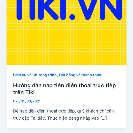
,
Dịch vụ và Chương trình
Đặt hàng và thanh toán
Hướng dẫn nạp tiền điện thoại trực tiếp
trên Tiki
tiki
/
15/03/2021
Để nạp tiền điện thoại trực tiếp, quý khách chỉ cần
truy cập Tại đây. Thực hiện đăng nhập vào […]