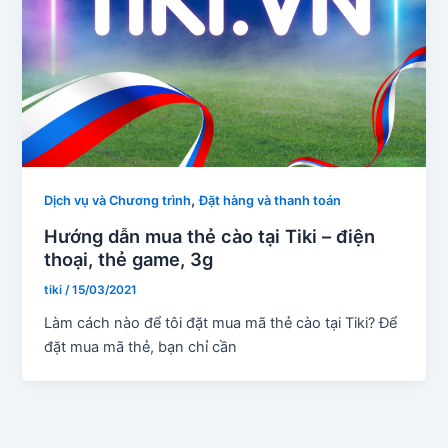
,
Dịch vụ và Chương trình
Đặt hàng và thanh toán
Hướng dẫn mua thẻ cào tại Tiki – điện
thoại, thẻ game, 3g
tiki
/
15/03/2021
Làm cách nào để tôi đặt mua mã thẻ cào tại Tiki? Để
đặt mua mã thẻ, bạn chỉ cần