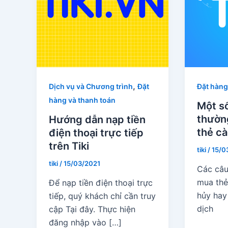
,
Dịch vụ và Chương trình
Đặt
Đặt hàng
hàng và thanh toán
Một số
thườn
Hướng dẫn nạp tiền
thẻ cà
điện thoại trực tiếp
trên Tiki
tiki
/
15/0
tiki
/
15/03/2021
Các câu
mua thẻ 
Để nạp tiền điện thoại trực
hủy hay
tiếp, quý khách chỉ cần truy
dịch
cập Tại đây. Thực hiện
đăng nhập vào […]