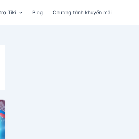
trợ Tiki
Blog
Chương trình khuyến mãi