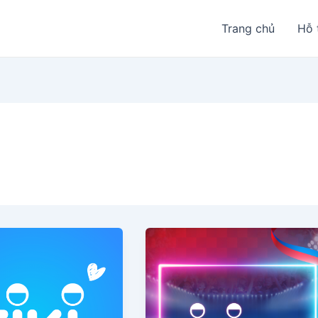
Trang chủ
Hỗ 