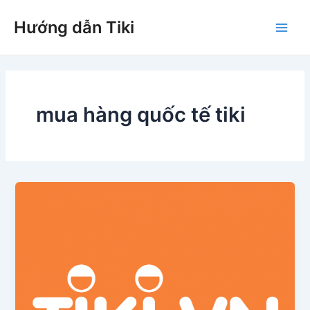
Nhảy
Hướng dẫn Tiki
tới
Main
nội
dung
Men
mua hàng quốc tế tiki