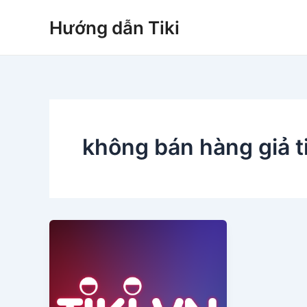
Nhảy
Hướng dẫn Tiki
tới
nội
dung
không bán hàng giả ti