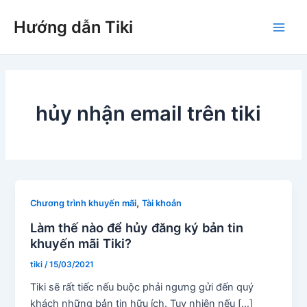
Nhảy
Hướng dẫn Tiki
tới
Main
nội
dung
Men
hủy nhận email trên tiki
,
Chương trình khuyến mãi
Tài khoản
Làm thế nào để hủy đăng ký bản tin
khuyến mãi Tiki?
tiki
/
15/03/2021
Tiki sẽ rất tiếc nếu buộc phải ngưng gửi đến quý
khách những bản tin hữu ích. Tuy nhiên nếu […]