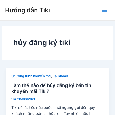
Nhảy
Hướng dẫn Tiki
tới
Main
nội
dung
Men
hủy đăng ký tiki
,
Chương trình khuyến mãi
Tài khoản
Làm thế nào để hủy đăng ký bản tin
khuyến mãi Tiki?
tiki
/
15/03/2021
Tiki sẽ rất tiếc nếu buộc phải ngưng gửi đến quý
khách những bản tin hữu ích. Tuy nhiên nếu […]