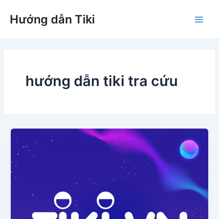
Nhảy
Hướng dẫn Tiki
tới
Main
nội
dung
Men
hướng dẫn tiki tra cứu