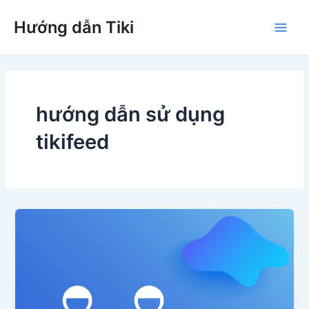
Nhảy
Hướng dẫn Tiki
tới
Main
nội
dung
Men
hướng dẫn sử dụng
tikifeed