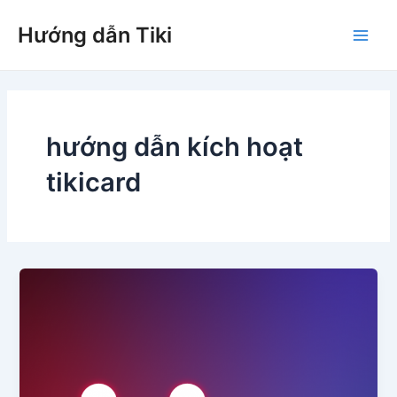
Nhảy
Hướng dẫn Tiki
tới
Main
nội
dung
Men
hướng dẫn kích hoạt
tikicard