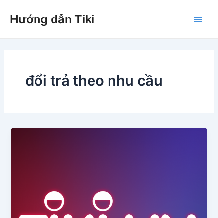
Nhảy
Hướng dẫn Tiki
tới
Main
nội
dung
Men
đổi trả theo nhu cầu