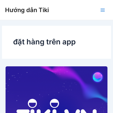
Nhảy
Hướng dẫn Tiki
tới
Main
nội
dung
Men
đặt hàng trên app