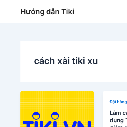
Nhảy
Hướng dẫn Tiki
tới
nội
dung
cách xài tiki xu
Đặt hàng
Làm c
dụng T