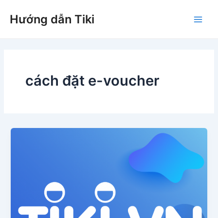
Nhảy
Hướng dẫn Tiki
tới
Main
nội
dung
Men
cách đặt e-voucher